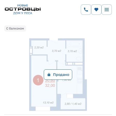
2
1-комнатная
32 м
Цена по запросу
Ипотека
от 23 171 руб.
С балконом
Продано