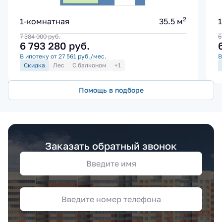
2
1-комнатная
35.5 м
7 384 000
руб.
6
6 793 280
руб.
В ипотеку от 27 561 руб./мес.
В
Скидка
Лес
С балконом
+1
Помощь в подборе
Заказать обратный звонок