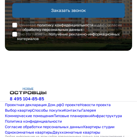
Заказать звонок
Принимаю
политику конфиденциальности
и даю согласие
на
обработку персональных данных
Даю согласие на
получение рекламно-информационных
материалов
8 495 104-85-85
Проектная декларация Дом.рф
О проекте
Новости проекта
Выбор квартир
Способы покупки
Контакты
Галерея
Коммерческие помещения
Типовые планировки
Инфраструктура
Политика конфиденциальности
Согласие обработки персональных данных
Квартиры студии
Однокомнатные квартиры
Двухкомнатные квартиры
Любая информация на этом сайте предназначена только для ознакомления с