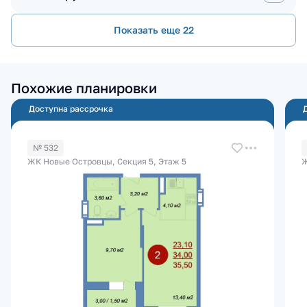
Показать еще 22
Похожие планировки
Доступна рассрочка
№ 532
ЖК Новые Островцы, Секция 5, Этаж 5
Ж