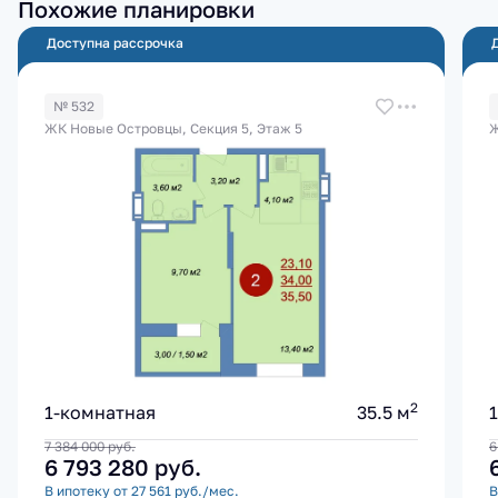
Похожие планировки
Доступна рассрочка
№ 532
ЖК Новые Островцы, Секция 5, Этаж 5
Ж
2
1-комнатная
35.5 м
7 384 000
руб.
6
6 793 280
руб.
В ипотеку от 27 561 руб./мес.
В