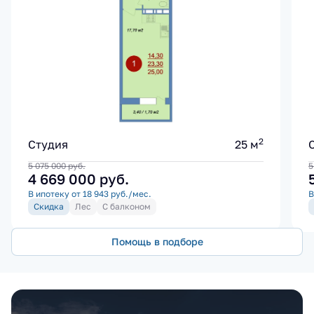
2
Студия
25 м
5 075 000
руб.
5
4 669 000
руб.
В ипотеку от 18 943 руб./мес.
В
Скидка
Лес
С балконом
Помощь в подборе