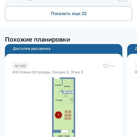
Показать еще 22
Похожие планировки
Доступна рассрочка
№ 290
ЖК Новые Островцы, Секция 3, Этаж 5
Ж