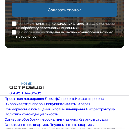
Заказать звонок
Принимаю
политику конфиденциальности
и даю согласие
на
обработку персональных данных
Даю согласие на
получение рекламно-информационных
материалов
8 495 104-85-85
Проектная декларация Дом.рф
О проекте
Новости проекта
Выбор квартир
Способы покупки
Контакты
Галерея
Коммерческие помещения
Типовые планировки
Инфраструктура
Политика конфиденциальности
Согласие обработки персональных данных
Квартиры студии
Однокомнатные квартиры
Двухкомнатные квартиры
Любая информация на этом сайте предназначена только для ознакомления с