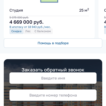
2
Студия
25 м
5 075 000
руб.
5
4 669 000
руб.
В ипотеку от 18 943 руб./мес.
В
Скидка
Лес
С балконом
Помощь в подборе
Заказать обратный звонок