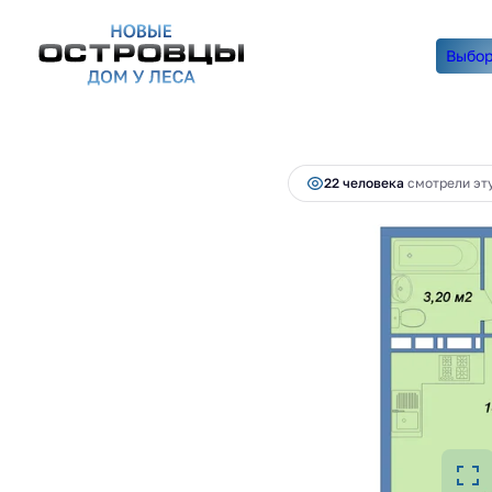
Выбор
5 024 600 руб.
2
Студия
25.9 м
4 622 632 руб.
Ипотека
от 18 7
22 человекa
смотрели эту