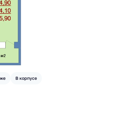
аже
В корпусе