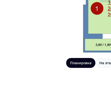
Планировка
На эт