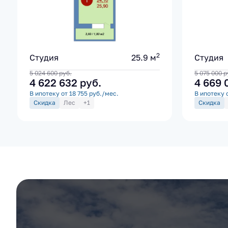
2
Студия
25.9 м
Студия
5 024 600
руб.
5 075 000
р
4 622 632
руб.
4 669
В ипотеку от 18 755 руб./мес.
В ипотеку 
Скидка
Лес
+1
Скидка