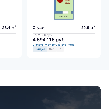
2
2
28.4 м
Студия
25.9 м
5 102 300
руб.
4 694 116
руб.
В ипотеку от 19 045 руб./мес.
Скидка
Лес
+1