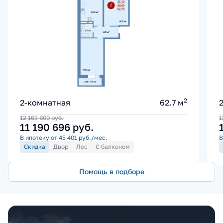
2
2-комнатная
62.7 м
12 163 800
руб.
1
11 190 696
руб.
В ипотеку от 45 401 руб./мес.
В
Скидка
Двор
Лес
С балконом
Помощь в подборе