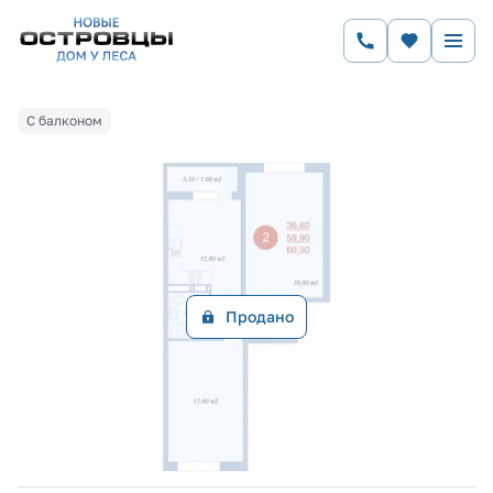
2
2-комнатная
60.5 м
Цена по запросу
Ипотека
от 30 954 руб.
С балконом
Продано