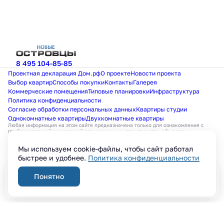
8 495 104-85-85
Проектная декларация Дом.рф
О проекте
Новости проекта
Выбор квартир
Способы покупки
Контакты
Галерея
Коммерческие помещения
Типовые планировки
Инфраструктура
Политика конфиденциальности
Согласие обработки персональных данных
Квартиры студии
Однокомнатные квартиры
Двухкомнатные квартиры
Любая информация на этом сайте предназначена только для ознакомления с
приблизительной концепцией планируемых к строительству объектов и
примерными условиями их приобретения, не является публичной офертой в
смысле ст. 437 ГК РФ, не содержит точного и полного описания объектов или
Мы используем cookie-файлы, чтобы сайт работал
элементов благоустройства, и может быть в любое время изменена
застройщиком.
быстрее и удобнее.
Политика конфиденциальности
© 2026 Жилой комплекс «Новые Островцы» в Московской области. Все права
защищены.
Режим работы:
Понятно
Пн–Вс : с 9:00 до 21:00
Заказать звонок
Разработано