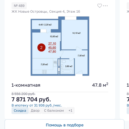
№ 489
ЖК Новые Островцы, Секция 4, Этаж 16
Ж
2
1-комнатная
47.8 м
8 556 200
руб.
8
7 871 704
руб.
В ипотеку от 31 936 руб./мес.
В
Скидка
Двор
С балконом
+1
Помощь в подборе