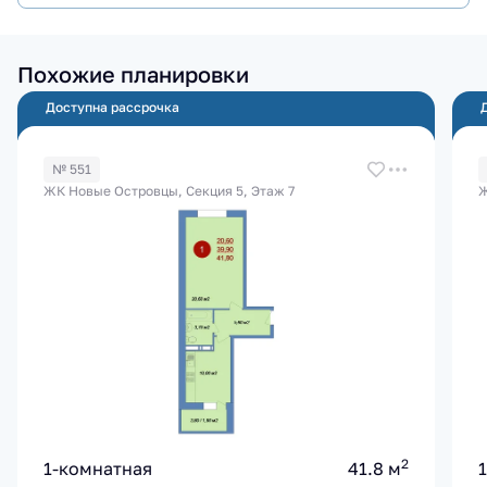
Похожие планировки
Доступна рассрочка
№ 551
ЖК Новые Островцы, Секция 5, Этаж 7
Ж
2
1-комнатная
41.8 м