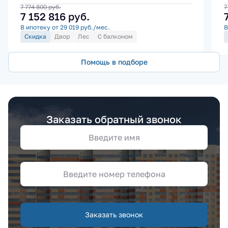
7 774 800
руб.
7
7 152 816
руб.
В ипотеку от 29 019 руб./мес.
В
Скидка
Двор
Лес
С балконом
Помощь в подборе
Заказать обратный звонок
Заказать звонок