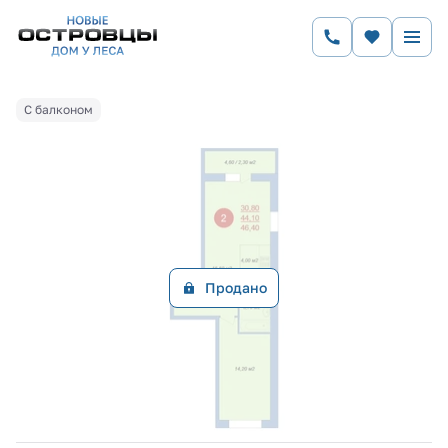
2
1-комнатная
46.4 м
Цена по запросу
Ипотека
от 27 797 руб.
С балконом
Продано